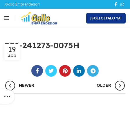
¡Gallo Emprendedor!
¡SOLICITALO YA!
001-241273-0075H
19
AGO
NEWER
OLDER