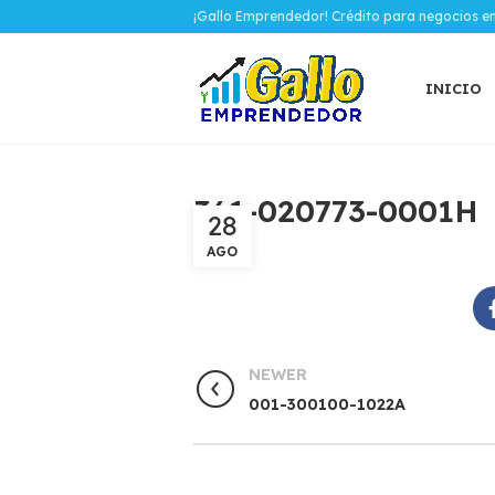
¡Gallo Emprendedor! Crédito para negocios e
INICIO
361-020773-0001H
28
AGO
NEWER
001-300100-1022A