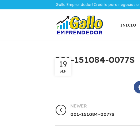
¡Gallo Emprendedor! Crédito para negocios e
INICIO
001-151084-0077S
19
SEP
NEWER
001-151084-0077S