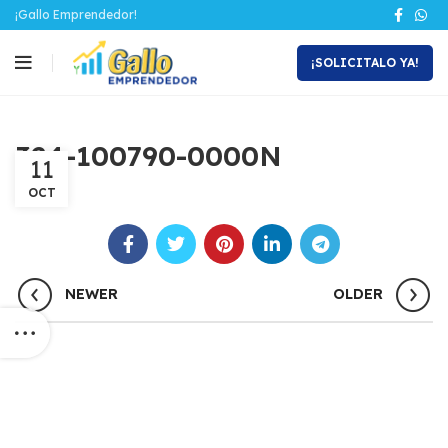
¡Gallo Emprendedor!
¡SOLICITALO YA!
324-100790-0000N
11
OCT
NEWER
OLDER