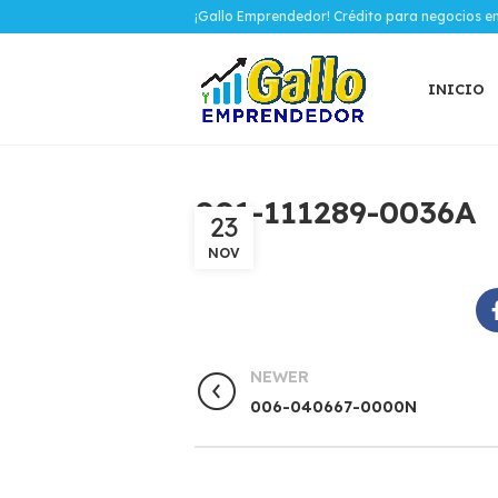
¡Gallo Emprendedor! Crédito para negocios e
INICIO
001-111289-0036A
23
NOV
NEWER
006-040667-0000N