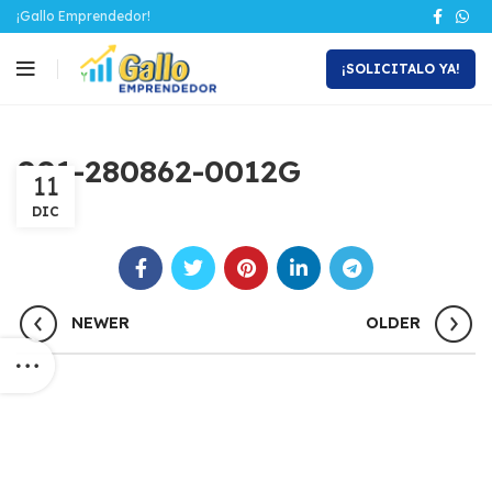
¡Gallo Emprendedor!
¡SOLICITALO YA!
001-280862-0012G
11
DIC
NEWER
OLDER