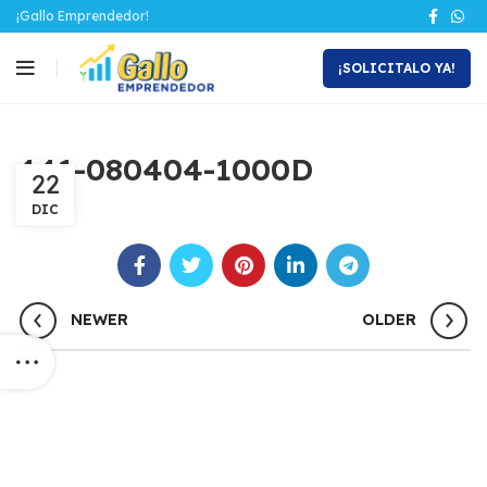
¡Gallo Emprendedor!
¡SOLICITALO YA!
441-080404-1000D
22
DIC
NEWER
OLDER