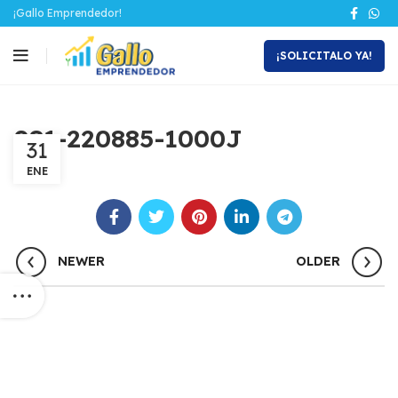
¡Gallo Emprendedor!
¡SOLICITALO YA!
081-220885-1000J
31
ENE
NEWER
OLDER