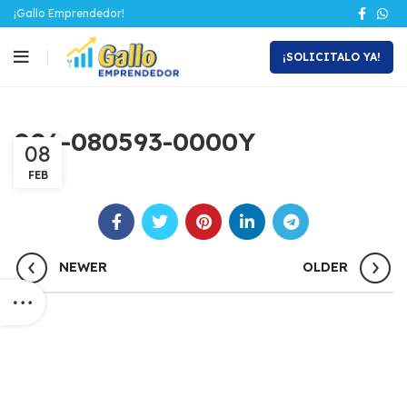
¡Gallo Emprendedor!
¡SOLICITALO YA!
006-080593-0000Y
08
FEB
NEWER
OLDER