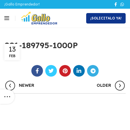
¡Gallo Emprendedor!
¡SOLICITALO YA!
081-189795-1000P
13
FEB
NEWER
OLDER