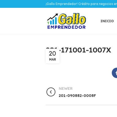
¡Gallo Emprendedor! Crédito para negocios e
INICIO
281-171001-1007X
20
MAR
NEWER
201-090882-0008F