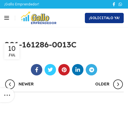
¡Gallo Emprendedor!
¡SOLICITALO YA!
001-161286-0013C
10
JUL
NEWER
OLDER