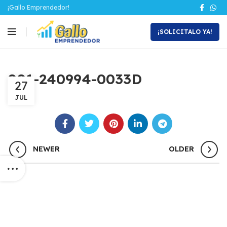
¡Gallo Emprendedor!
¡SOLICITALO YA!
001-240994-0033D
27
JUL
NEWER
OLDER