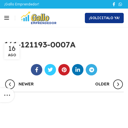
¡Gallo Emprendedor!
¡SOLICITALO YA!
161-121193-0007A
16
AGO
NEWER
OLDER