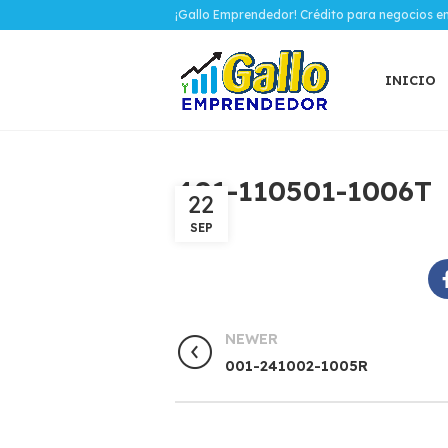
¡Gallo Emprendedor! Crédito para negocios e
INICIO
401-110501-1006T
22
SEP
NEWER
001-241002-1005R