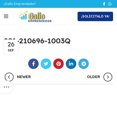
¡Gallo Emprendedor!
¡SOLICITALO YA!
281-210696-1003Q
26
SEP
NEWER
OLDER