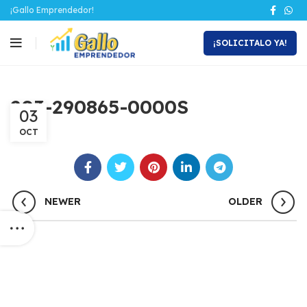
¡Gallo Emprendedor!
¡SOLICITALO YA!
203-290865-0000S
03
OCT
NEWER
OLDER