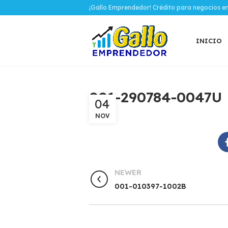
¡Gallo Emprendedor! Crédito para negocios e
INICIO
001-290784-0047U
04
NOV
NEWER
001-010397-1002B