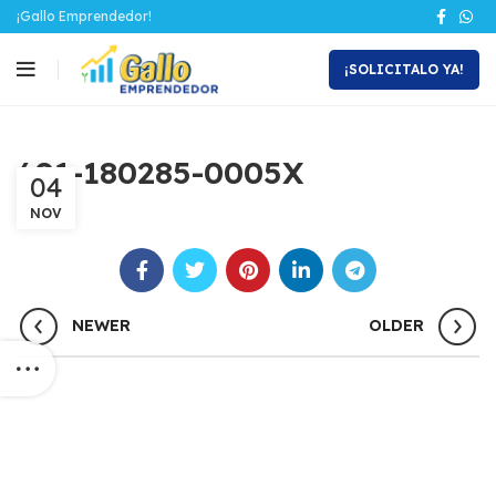
¡Gallo Emprendedor!
¡SOLICITALO YA!
601-180285-0005X
04
NOV
NEWER
OLDER