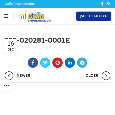
¡Gallo Emprendedor!
¡SOLICITALO YA!
082-020281-0001E
16
DIC
NEWER
OLDER