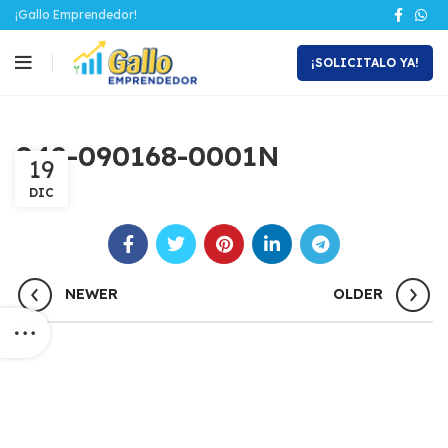
¡Gallo Emprendedor!
¡SOLICITALO YA!
042-090168-0001N
19
DIC
NEWER
OLDER