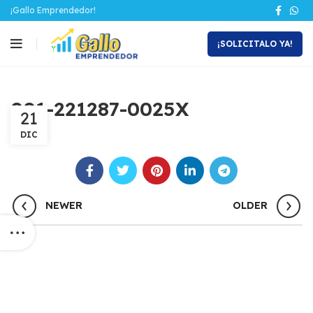
¡Gallo Emprendedor!
¡SOLICITALO YA!
001-221287-0025X
21
DIC
NEWER
OLDER