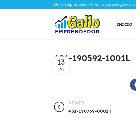
¡Gallo Emprendedor! Crédito para negocios e
INICIO
401-190592-1001L
13
ENE
NEWER
451-190769-0002H