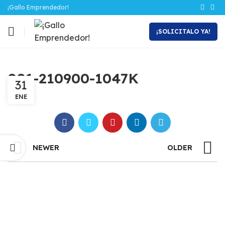
¡Gallo Emprendedor!
¡SOLICITALO YA!
001-210900-1047K
31
ENE
NEWER
OLDER