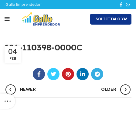
¡Gallo Emprendedor!
¡SOLICITALO YA!
126-110398-0000C
04
FEB
NEWER
OLDER