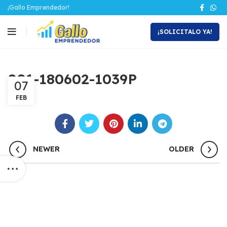
¡Gallo Emprendedor!
¡SOLICITALO YA!
001-180602-1039P
07
FEB
NEWER
OLDER