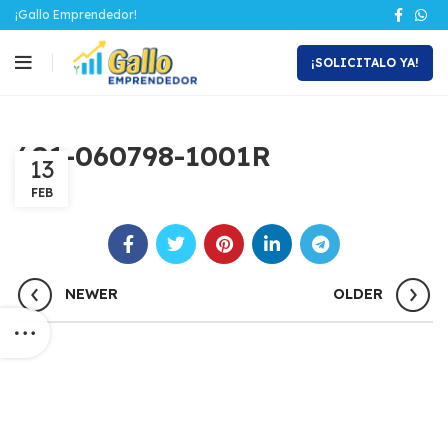
¡Gallo Emprendedor!
¡SOLICITALO YA!
601-060798-1001R
13
FEB
NEWER
OLDER