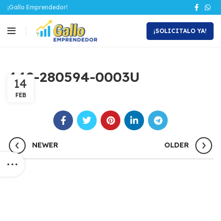
¡Gallo Emprendedor!
¡SOLICITALO YA!
449-280594-0003U
14
FEB
NEWER
OLDER