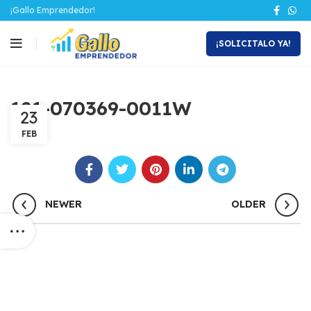
¡Gallo Emprendedor!
¡SOLICITALO YA!
121-070369-0011W
23
FEB
NEWER
OLDER