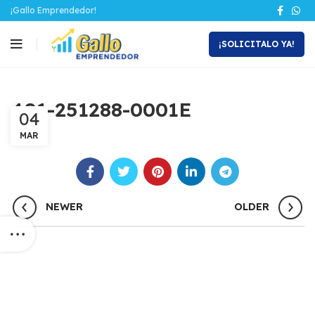
¡Gallo Emprendedor!
¡SOLICITALO YA!
401-251288-0001E
04
MAR
NEWER
OLDER