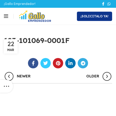
¡Gallo Emprendedor!
¡SOLICITALO YA!
123-101069-0001F
22
MAR
NEWER
OLDER