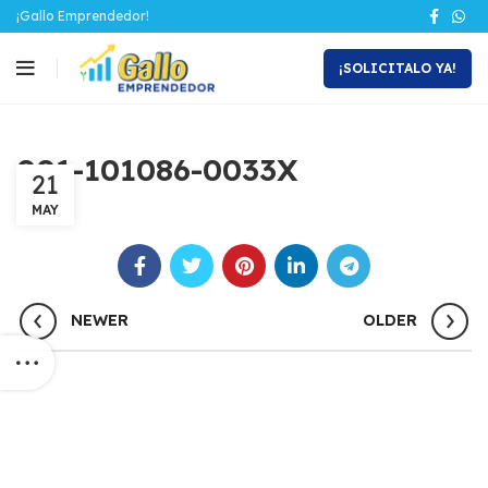
¡Gallo Emprendedor!
¡SOLICITALO YA!
001-101086-0033X
21
MAY
NEWER
OLDER