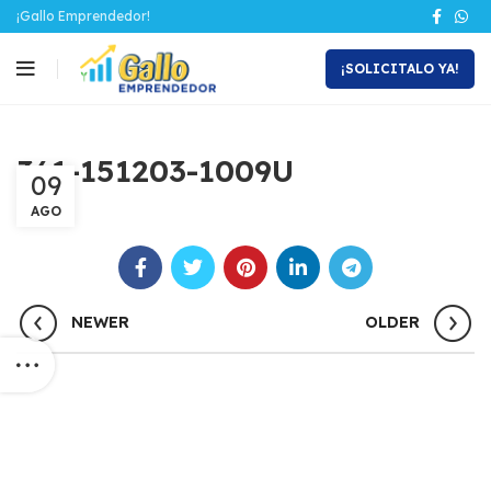
¡Gallo Emprendedor!
¡SOLICITALO YA!
361-151203-1009U
09
AGO
NEWER
OLDER