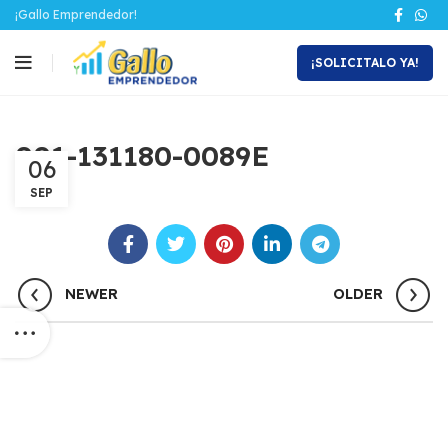
¡Gallo Emprendedor!
¡SOLICITALO YA!
001-131180-0089E
06
SEP
NEWER
OLDER