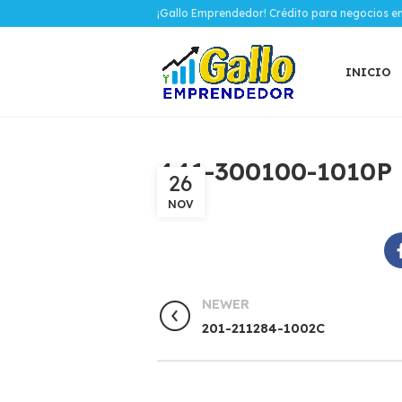
¡Gallo Emprendedor! Crédito para negocios e
INICIO
441-300100-1010P
26
NOV
NEWER
201-211284-1002C