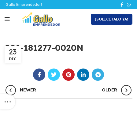
¡Gallo Emprendedor!
¡SOLICITALO YA!
001-181277-0020N
23
DIC
NEWER
OLDER