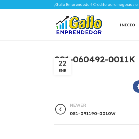
¡Gallo Emprendedor! Crédito para negocios e
INICIO
081-060492-0011K
22
ENE
NEWER
081-091190-0010W