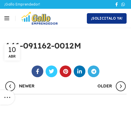
¡Gallo Emprendedor!
¡SOLICITALO YA!
441-091162-0012M
10
ABR
NEWER
OLDER