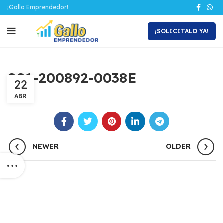
¡Gallo Emprendedor!
¡SOLICITALO YA!
001-200892-0038E
22
ABR
NEWER
OLDER