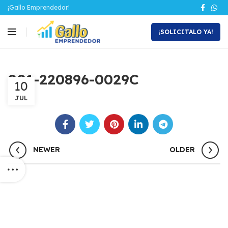
¡Gallo Emprendedor!
¡SOLICITALO YA!
001-220896-0029C
10
JUL
NEWER
OLDER