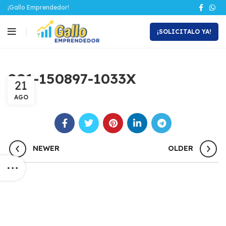
¡Gallo Emprendedor!
¡SOLICITALO YA!
001-150897-1033X
21
AGO
NEWER
OLDER