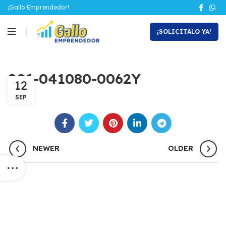
¡Gallo Emprendedor!
¡SOLICITALO YA!
001-041080-0062Y
12
SEP
NEWER
OLDER