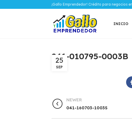
¡Gallo Emprendedor! Crédito para negocios e
INICIO
241-010795-0003B
25
SEP
NEWER
041-160703-1003S