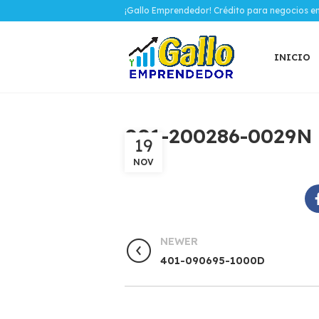
¡Gallo Emprendedor! Crédito para negocios e
INICIO
001-200286-0029N
19
NOV
NEWER
401-090695-1000D