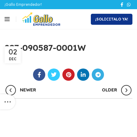
¡Gallo Emprendedor!
¡SOLICITALO YA!
287-090587-0001W
02
DIC
NEWER
OLDER