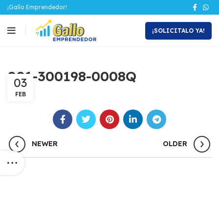
¡Gallo Emprendedor!
¡SOLICITALO YA!
001-300198-0008Q
03
FEB
NEWER
OLDER