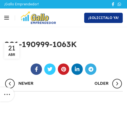
¡Gallo Emprendedor!
¡SOLICITALO YA!
001-190999-1063K
21
ABR
NEWER
OLDER