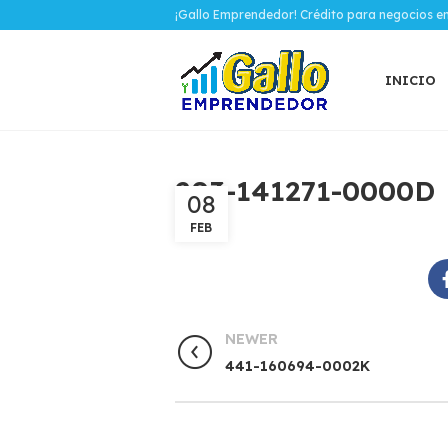
¡Gallo Emprendedor! Crédito para negocios e
INICIO
203-141271-0000D
08
FEB
NEWER
441-160694-0002K