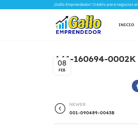
¡Gallo Emprendedor! Crédito para negocios e
INICIO
441-160694-0002K
08
FEB
NEWER
001-090489-0043B