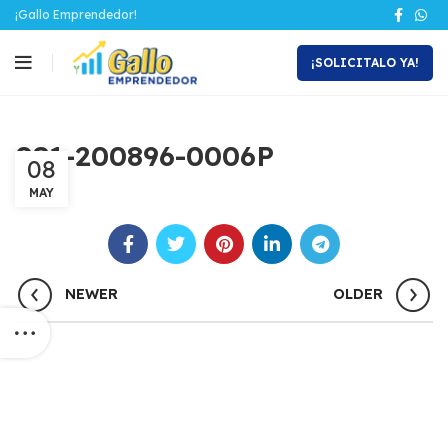
¡Gallo Emprendedor!
¡SOLICITALO YA!
081-200896-0006P
08
MAY
NEWER
OLDER